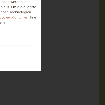
tionen werden in
n aus, um die Zugriffe
olchen Technologien
Cookie-Richtlinien
. Ihre
ern.