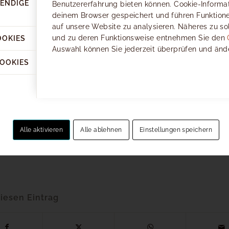
ENDIGE
Benutzererfahrung bieten können. Cookie-Informa
deinem Browser gespeichert und führen Funktione
auf unsere Website zu analysieren. Näheres zu s
und zu deren Funktionsweise entnehmen Sie den
OOKIES
SOMMERSAISON 2025
Auswahl können Sie jederzeit überprüfen und änd
vom 24. Mai bis 2. November 2025
COOKIES
Die Schwemmalmbahn fährt von
Alle aktivieren
Alle ablehnen
Einstellungen speichern
Montag bis Samstag von 9.00 bis 17.00 Uhr,
sowie an Sonn- und Feiertagen von 9.00 bis 18.00 Uhr.
diesen Eintrag