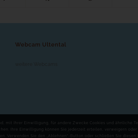
Webcam Ultental
weitere Webcams
, mit Ihrer Einwilligung, für andere Zwecke Cookies und ähnliche Te
n. Ihre Einwilligung können Sie jederzeit erteilen, verweigern ode
n. Verwenden Sie den „Ablehnen“-Button oder schließen Sie diesen 