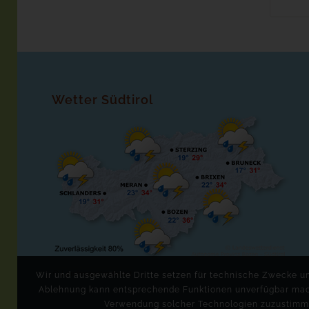
Wetter Südtirol
©
Landeswetterdienst
Wir und ausgewählte Dritte setzen für technische Zwecke und
Ablehnung kann entsprechende Funktionen unverfügbar mache
Verwendung solcher Technologien zuzustimme