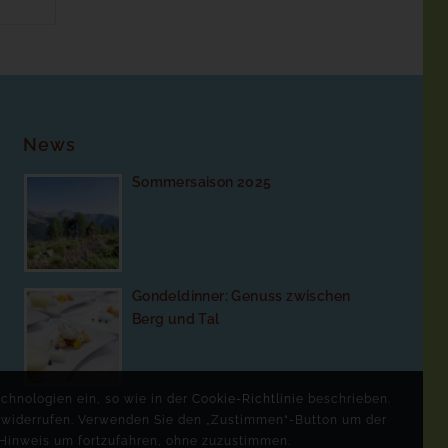
News
Sommersaison 2025
Gondeldinner: Genuss zwischen
Berg und Tal
chnologien ein, so wie in der
Cookie-Richtlinie
beschrieben.
r widerrufen. Verwenden Sie den „Zustimmen“-Button um der
Hinweis um fortzufahren, ohne zuzustimmen.