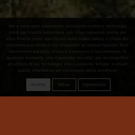
Noi e terze parti selezionate utilizziamo cookie o tecnologie
simili per finalità tecniche e, con il tuo consenso, anche per
altre finalità come specificato nella
cookie policy
. Il rifiuto del
consenso può rendere non disponibili le relative funzioni. Puoi
liberamente prestare, rifiutare o revocare il tuo consenso, in
qualsiasi momento. Usa il pulsante “Accetta” per acconsentire
all'utilizzo di tali tecnologie. Usa il pulsante “Rifiuta” o chiudi
questa informativa per continuare senza accettare.
Accetta
Rifiuta
Impostazioni